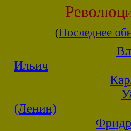
Революци
(
Последнее об
Вл
Ильич
Кар
У
(Ленин)
Фридр