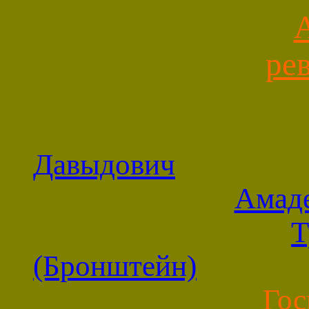
ре
Давыдович
Амаде
Т
(Бронштейн)
Гос