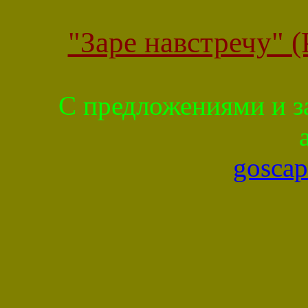
"Заре навстречу" 
С предложениями и з
gosca