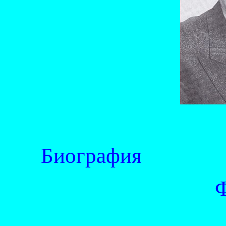
Биог
Фот