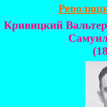
Революц
Кривицкий Вальте
Самуил
(18