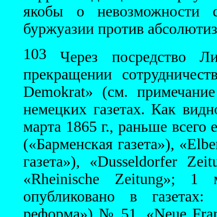
якобы о невозможности с
буржуазии против абсолютизм
103
Через посредство Ли
прекращении сотрудничес
Demokrat» (см. примечани
немецких газетах. Как видн
марта 1865 г., раньше всего 
(«Барменская газета»), «Elbe
газета»), «Dusseldorfer Zei
«Rheinische Zeitung»; 1
опубликовано в газетах: 
реформа») № 51, «Neue Frank