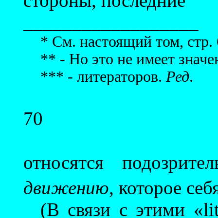
стороны, последние
__________________
* См. настоящий том, стр.
** - Но это не имеет знач
*** - литераторов.
Ред
.
70
относятся подозрит
движению
, которое се
(В связи с этими «li