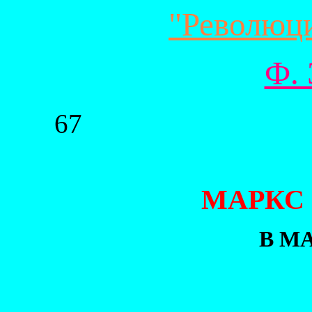
"Революц
Ф. 
67
МАРКС 
В М