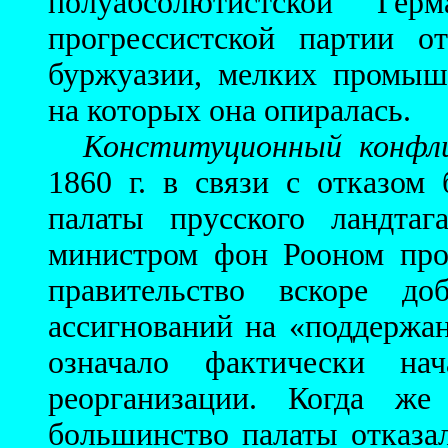
полуабсолютистской Гер
прогрессистской партии о
буржуазии, мелких промышл
на которых она опиралась.
Конституционный конфл
1860 г. в связи с отказом
палаты прусского ландта
министром фон Рооном про
правительство вскоре до
ассигнований на «поддержан
означало фактически нач
реорганизации. Когда же
большинство палаты отказа