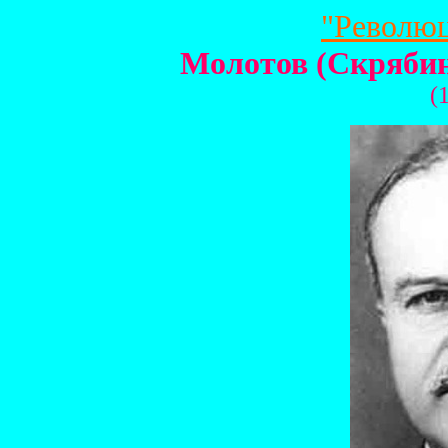
"Револю
Молотов (Скряби
(