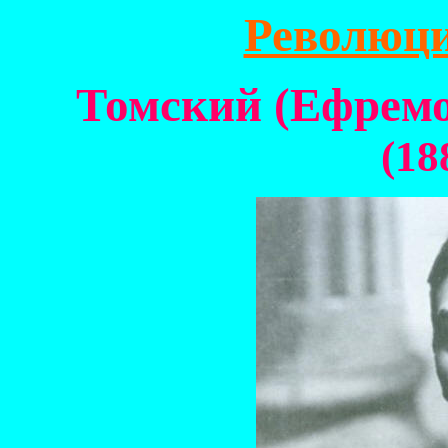
Революц
Томский
(
Ефрем
(18