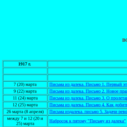
в
1917 г.
7 (20) марта
Письма из далека. Письмо 1. Первый э
9 (22) марта
Письма из далека. Письмо 2. Новое пра
11 (24) марта
Письма из далека. Письмо 3. О пролет
12 (25) марта
Письма из далека. Письмо 4. Как добит
26 марта (8 апреля)
Письма издалека. письмо 5. Задачи ре
между 7 и 12 (20 и
Набросок к пятому "Письму из далека"
25) марта