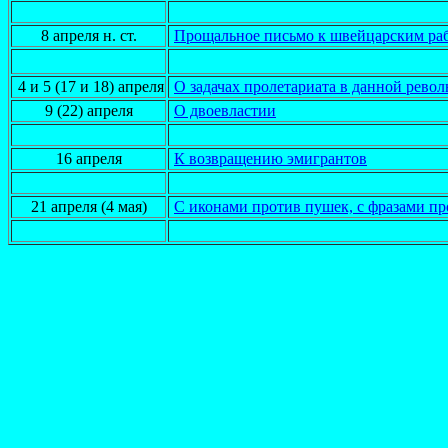
8 апреля н. ст.
Прощальное письмо к швейцарским ра
4 и 5 (17 и 18) апреля
О задачах пролетариата в данной рево
9 (22) апреля
О двоевластии
16 апреля
К возвращению эмигрантов
21 апреля (4 мая)
С иконами против пушек, с фразами пр