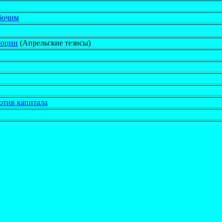
бочим
люции
(Апрельские тезисы)
отив капитала