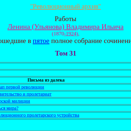
"Революционный архив"
Работы
Ленина (Ульянова) Владимира Ильича
(1870
-1924)
,
ошедшие в
пятое
полное собрание сочинен
Том 31
Письма из далека
тап первой революции
вительство и пролетариат
арской милиции
ься мира?
волюционного пролетарского устройства