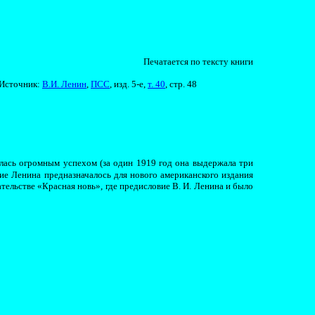
Печатается по тексту книги
Источник:
В.И. Ленин
,
ПСС
, изд. 5-е,
т. 40
, стр.
4
8
лась огромным успехом (за один 1919 год она выдержала три
вие Ленина предназначалось для нового американского издания
тельстве «Красная новь», где предисловие В. И. Ленина и было