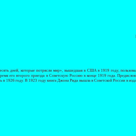
сять дней, которые потрясли мир», вышедшая в США в 1919 году, пользова
время его второго приезда в Советскую Россию в конце 1919 года. Предисло
в 1926 году. В 1923 году книга Джона Рида вышла в Советской России в изда