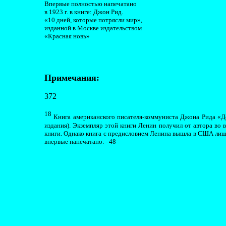
Впервые полностью напечатано
в 1923 г. в книге: Джон Рид.
«10 дней, которые потрясли мир»,
изданной в Москве издательством
«Красная новь»
Примечания:
372
18
Книга американского писателя-коммуниста Джона Рида «Де
издания). Экземпляр этой книги Ленин получил от автора во 
книги. Однако книга с предисловием Ленина вышла в США лишь 
впервые напечатано. - 48