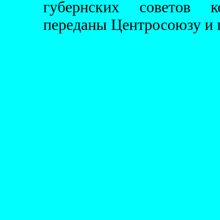
губернских советов к
переданы Центросоюзу и г