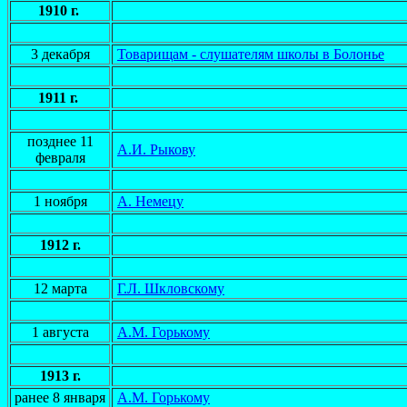
1910 г.
3 декабря
Товарищам - слушателям школы в Болонье
1911 г.
позднее 11
А.И. Рыкову
февраля
1 ноября
А. Немецу
1912 г.
12 марта
Г.Л. Шкловскому
1 августа
А.М. Горькому
1913 г.
ранее 8 января
А.М. Горькому