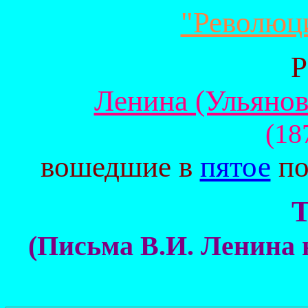
"Революц
Р
Ленина (Ульяно
(18
вошедшие в
пятое
по
Т
(Письма В.И. Ленина н